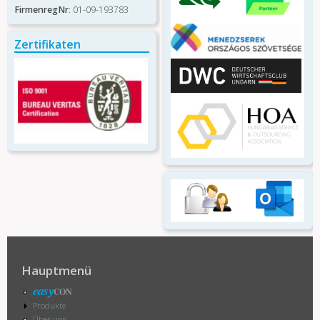
FirmenregNr
: 01-09-193783
Mail)
Zertifikaten
Hauptmenü
easy
CON
Produkte
Über uns