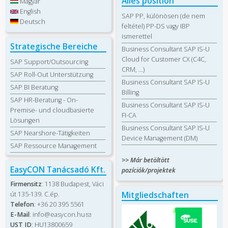
Alles position
Magyar
English
SAP PP, különösen (de nem
Deutsch
feltétel) PP-DS vagy IBP
ismerettel
Strategische Bereiche
Business Consultant SAP IS-U
Cloud for Customer CX (C4C,
SAP Support/Outsourcing
CRM, …)
SAP Roll-Out Unterstützung
Business Consultant SAP IS-U
SAP BI Beratung
Billing
SAP HR-Beratung - On-
Business Consultant SAP IS-U
Premise- und cloudbasierte
FI-CA
Lösungen
Business Consultant SAP IS-U
SAP Nearshore-Tätigkeiten
Device Management (DM)
SAP Ressource Management
>> Már betöltött
EasyCON Tanácsadó Kft.
pozíciók/projektek
Firmensitz
: 1138 Budapest, Váci
Mitgliedschaften
út 135-139. C.ép.
Telefon
: +36 20 395 5561
E-Mail
:
info@easycon.hu
(Link
UST ID
: HU13800659
sendet E-