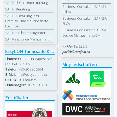
CRM, …)
SAP Roll-Out Unterstützung
Business Consultant SAP IS-U
SAP BI Beratung
Billing
SAP HR-Beratung - On-
Business Consultant SAP IS-U
Premise- und cloudbasierte
FI-CA
Lösungen
Business Consultant SAP IS-U
SAP Nearshore-Tätigkeiten
Device Management (DM)
SAP Ressource Management
>> Már betöltött
EasyCON Tanácsadó Kft.
pozíciók/projektek
Firmensitz
: 1138 Budapest, Váci
Mitgliedschaften
út 135-139. C.ép.
Telefon
: +36 20 395 5561
E-Mail
:
info@easycon.hu
(Link
UST ID
: HU13800659
sendet E-
FirmenregNr
: 01-09-193783
Mail)
Zertifikaten