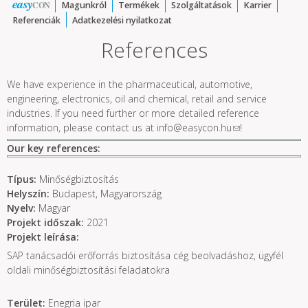
easy
CON
Magunkról
Termékek
Szolgáltatások
Karrier
Referenciák
Adatkezelési nyilatkozat
References
We have experience in the pharmaceutical, automotive,
engineering, electronics, oil and chemical, retail and service
industries. If you need further or more detailed reference
information, please contact us at
info@easycon.hu
(link sends e-
!
mail)
Our key references:
Típus:
Minőségbiztosítás
Helyszín:
Budapest, Magyarország
Nyelv:
Magyar
Projekt időszak:
2021
Projekt leírása:
SAP tanácsadói erőforrás biztosítása cég beolvadáshoz, ügyfél
oldali minőségbiztosítási feladatokra
Terület:
Enegria ipar