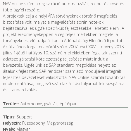
NAV online számla regisztráció automatizálás, rollout és követés
több ügyfél részére:
A projektek célja a helyi ÁFA törvényeknek történő megfelelés
biztosítása volt, melyet a megvalósítás során note-ok
bejátszásával és ügyfélspecifikus fejlesztésekkel lehetett elérni. A
projekt eredményeképpen a cég teljes mértékben megfelel a
törvényeknek, elő tudja állítani a Adóhatósági Ellenőrző Riportot.
Az általános forgalmi adóról szóló 2007. évi CXXVII. törvény 2018.
július 1-jétől hatályos 10. számú mellékletében foglaltak szerinti
adatszolgáltatási kötelezettség teljesítése miatt indult a
bevezetés. Ügyfelünk az SAP standard megoldása helyett az
általunk fejlesztett, SAP rendszer számlázó moduljával integrált
fejlesztés bevezetését választotta. NAV Online számla továbbítás
implementálása, meglevő számlakiállítási folyamat felülvizsgálata
és standardizálása.
Terület:
Automotive, gyártás, építőipar
Típus:
Support
Helyszín:
Füzesabony, Magyarország
Nyelv:
Magyar