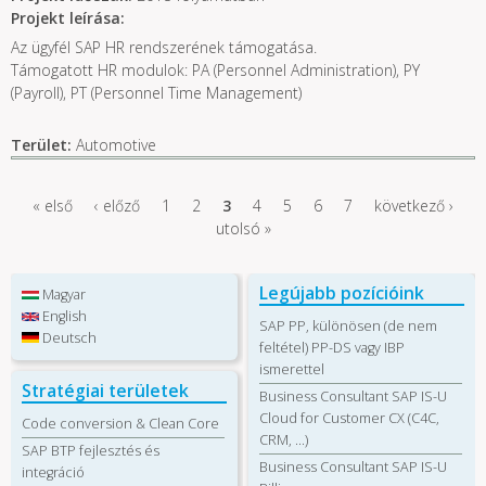
Projekt leírása:
Az ügyfél SAP HR rendszerének támogatása.
Támogatott HR modulok: PA (Personnel Administration), PY
(Payroll), PT (Personnel Time Management)
Terület:
Automotive
« első
‹ előző
1
2
3
4
5
6
7
következő ›
Oldalak
utolsó »
Legújabb pozícióink
Magyar
English
SAP PP, különösen (de nem
Deutsch
feltétel) PP-DS vagy IBP
ismerettel
Stratégiai területek
Business Consultant SAP IS-U
Cloud for Customer CX (C4C,
Code conversion & Clean Core
CRM, …)
SAP BTP fejlesztés és
Business Consultant SAP IS-U
integráció