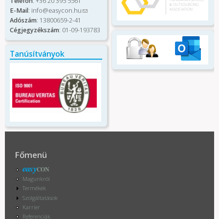
Telefon
: +36 20 395 5561
E-Mail
:
info@easycon.hu
(link
Adószám
: 13800659-2-41
sends e-
Cégjegyzékszám
: 01-09-193783
mail)
Tanúsítványok
Főmenü
easy
CON
Magunkról
Termékek
Szolgáltatások
Karrier
Referenciák