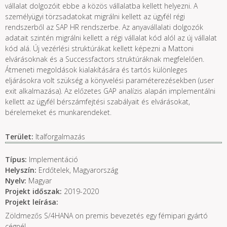
vállalat dolgozóit ebbe a közös vállalatba kellett helyezni. A
személyügyi törzsadatokat migrálni kellett az ügyfél régi
rendszerből az SAP HR rendszerbe. Az anyavállalati dolgozók
adatait szintén migrálni kellett a régi vállalat kód alól az új vállalat
kód alá. Új vezérlési struktúrákat kellett képezni a Mattoni
elvárásoknak és a Successfactors struktúráknak megfelelően.
Átmeneti megoldások kialakítására és tartós különleges
eljárásokra volt szükség a könyvelési paraméterezésekben (user
exit alkalmazása). Az előzetes GAP analízis alapán implementálni
kellett az ügyfél bérszámfejtési szabályait és elvárásokat,
bérelemeket és munkarendeket.
Terület:
Italforgalmazás
Típus:
Implementáció
Helyszín:
Erdőtelek, Magyarország
Nyelv:
Magyar
Projekt időszak:
2019-2020
Projekt leírása:
Zöldmezős S/4HANA on premis bevezetés egy fémipari gyártó
cégnél.