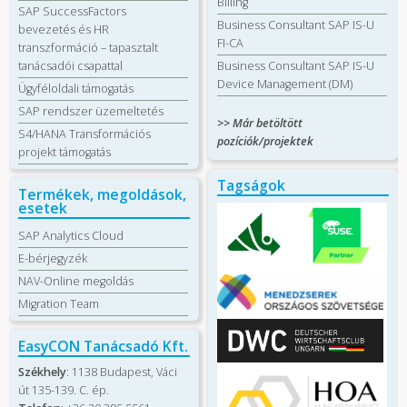
Billing
SAP SuccessFactors
Business Consultant SAP IS-U
bevezetés és HR
FI-CA
transzformáció – tapasztalt
tanácsadói csapattal
Business Consultant SAP IS-U
Device Management (DM)
Ügyféloldali támogatás
SAP rendszer üzemeltetés
>> Már betöltött
S4/HANA Transformációs
pozíciók/projektek
projekt támogatás
Tagságok
Termékek, megoldások,
esetek
SAP Analytics Cloud
E-bérjegyzék
NAV-Online megoldás
Migration Team
EasyCON Tanácsadó Kft.
Székhely
: 1138 Budapest, Váci
út 135-139. C. ép.