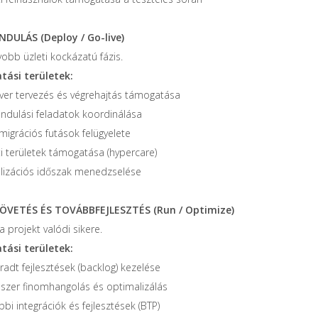
INDULÁS (Deploy / Go-live)
yobb üzleti kockázatú fázis.
ási területek:
ver tervezés és végrehajtás támogatása
 indulási feladatok koordinálása
migrációs futások felügyelete
ti területek támogatása (hypercare)
ilizációs időszak menedzselése
ÖVETÉS ÉS TOVÁBBFEJLESZTÉS (Run / Optimize)
l a projekt valódi sikere.
ási területek:
radt fejlesztések (backlog) kezelése
szer finomhangolás és optimalizálás
bi integrációk és fejlesztések (BTP)