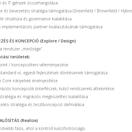
ti és IT igények összehangolása
e és bevezetési stratégia támogatása (Greenfield / Brownfield / Hybri
kt struktúra és governance kialakítása
ő implementációs partner kiválasztásának támogatása
EZÉS ÉS KONCEPCIÓ (Explore / Design)
l a rendszer „minősége”.
ási területek:
print / koncepcióterv véleményezése
standard vs. egyedi fejlesztések döntéseinek támogatása
n Core irányelvek érvényesítése
rációs koncepciók (interfészek, külső rendszerek) áttekintése
stratégia és migrációs megközelítés kialakítása
elési stratégia és tesztkoncepció definiálása
ALÓSÍTÁS (Realize)
nzívebb fázis, ahol a kontroll kulcsfontosságú.