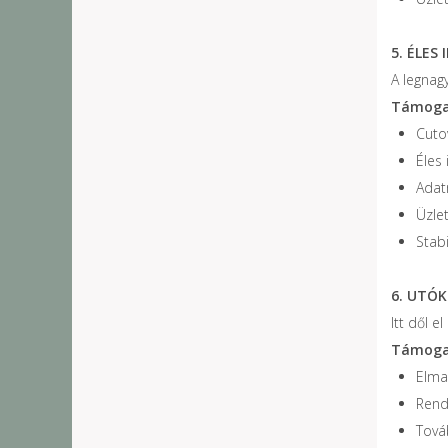
5. ÉLES 
A legnag
Támogat
Cuto
Éles
Adat
Üzle
Stab
6. UTÓK
Itt dől e
Támogat
Elma
Rend
Továb