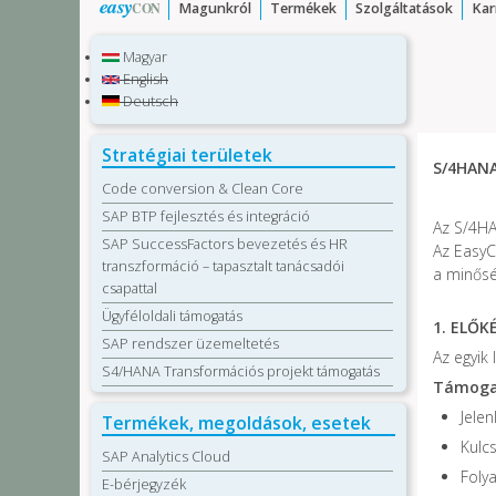
easy
CON
Magunkról
Termékek
Szolgáltatások
Kar
Magyar
English
Deutsch
Stratégiai területek
S/4HANA
Code conversion & Clean Core
SAP BTP fejlesztés és integráció
Az S/4HA
SAP SuccessFactors bevezetés és HR
Az EasyC
transzformáció – tapasztalt tanácsadói
a minőség
csapattal
Ügyféloldali támogatás
1. ELŐK
SAP rendszer üzemeltetés
Az egyik
S4/HANA Transformációs projekt támogatás
Támogat
Jele
Termékek, megoldások, esetek
Kulc
SAP Analytics Cloud
Foly
E-bérjegyzék