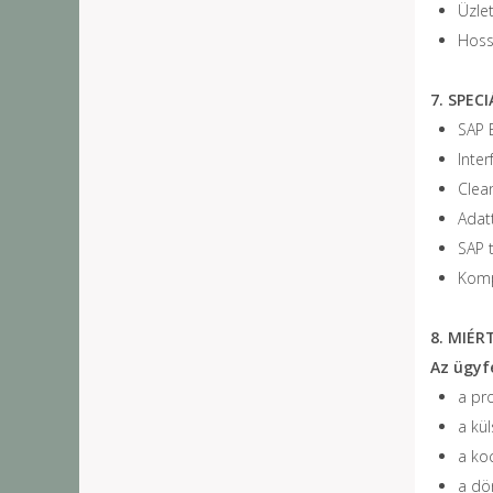
Üzle
Hoss
7. SPEC
SAP B
Inter
Clea
Adat
SAP 
Komp
8. MIÉR
Az ügyf
a pr
a kü
a ko
a dö