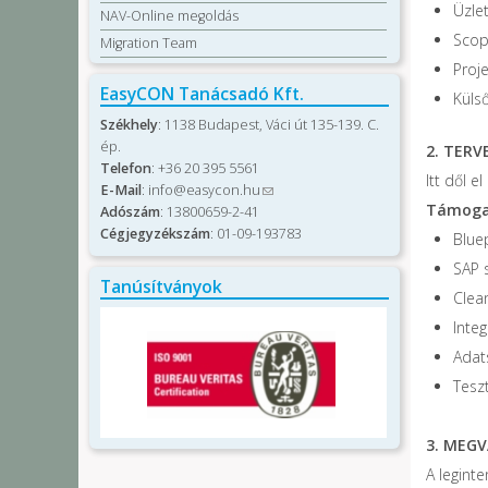
Üzle
NAV-Online megoldás
Scop
Migration Team
Proje
EasyCON Tanácsadó Kft.
Küls
Székhely
: 1138 Budapest, Váci út 135-139. C.
ép.
2. TERV
Telefon
: +36 20 395 5561
Itt dől e
E-Mail
:
info@easycon.hu
(link sends e-mail)
Támogat
Adószám
: 13800659-2-41
Cégjegyzékszám
: 01-09-193783
Blue
SAP 
Tanúsítványok
Clea
Integ
Adat
Teszt
3. MEGV
A leginte