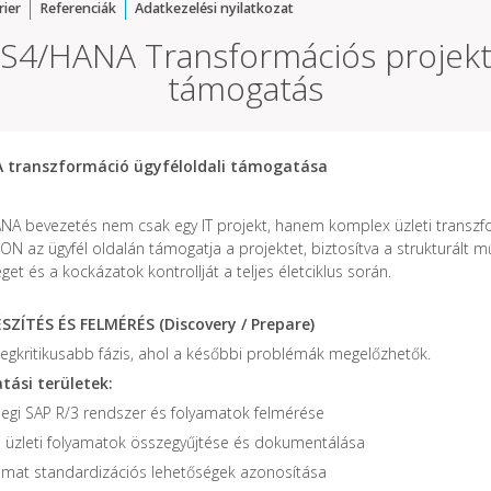
rier
Referenciák
Adatkezelési nyilatkozat
S4/HANA Transformációs projek
támogatás
 transzformáció ügyféloldali támogatása
NA bevezetés nem csak egy IT projekt, hanem komplex üzleti transzf
ON az ügyfél oldalán támogatja a projektet, biztosítva a strukturált 
et és a kockázatok kontrollját a teljes életciklus során.
ÉSZÍTÉS ÉS FELMÉRÉS (Discovery / Prepare)
 legkritikusabb fázis, ahol a későbbi problémák megelőzhetők.
ási területek:
nlegi SAP R/3 rendszer és folyamatok felmérése
s üzleti folyamatok összegyűjtése és dokumentálása
amat standardizációs lehetőségek azonosítása