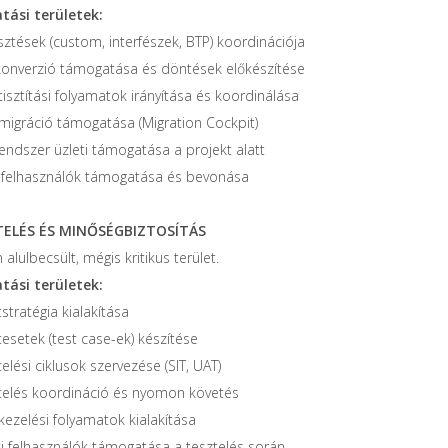
ási területek:
sztések (custom, interfészek, BTP) koordinációja
onverzió támogatása és döntések előkészítése
isztítási folyamatok irányítása és koordinálása
migráció támogatása (Migration Cockpit)
rendszer üzleti támogatása a projekt alatt
sfelhasználók támogatása és bevonása
TELÉS ÉS MINŐSÉGBIZTOSÍTÁS
 alulbecsült, mégis kritikus terület.
ási területek:
stratégia kialakítása
esetek (test case-ek) készítése
elési ciklusok szervezése (SIT, UAT)
telés koordináció és nyomon követés
kezelési folyamatok kialakítása
ti felhasználók támogatása a tesztelés során