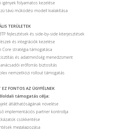
ti igények folyamatos kezelése
zú távú működési modell kialakítása
IÁLIS TERÜLETEK
TP fejlesztések és side-by-side kiterjesztések
fészek és integrációk kezelése
n Core stratégia támogatása
tisztítás és adatminőség menedzsment
tanácsadói erőforrás biztosítás
lex nemzetközi rollout támogatás
T EZ FONTOS AZ ÜGYFÉLNEK
éloldali támogatás célja:
ojekt átláthatóságának növelése
lső implementációs partner kontrollja
ckázatok csökkentése
ntések megalapozása