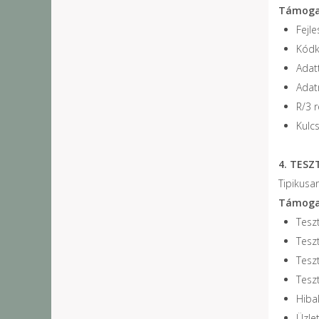
Támogat
Fejle
Kódk
Adatt
Adat
R/3 
Kulc
4. TESZ
Tipikusan
Támogat
Teszt
Teszt
Teszt
Tesz
Hiba
Üzle