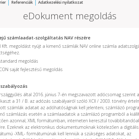
rier
Referenciák
Adatkezelési nyilatkozat
eDokument megoldás
dejű számlaadat-szolgáltatás NAV részére
Kft. megoldást nyújt a kimenő számlák NAV online számla adatszolgá
ttségéhez.
standard megoldás
CON saját fejlesztésű megoldás
szabályozás
rszággyűlés által 2016. június 7-én megszavazott adócsomag szerint a 
kaszt a 31 / B. az adózás szabályairól szóló XCII / 2003. törvény érte
lított számlák adatait az adóhatóságnak kell jelenteni, számlázó prog
énő számlázás esetén a számlaadatok a számlázó programból a kiállí
tően azonnal, XML formátumban, interneten keresztül továbbítandóa
ére. Ezeknek az elektronikus dokumentumoknak kötelezően a digitális
átumú -XML- formátumúnak kell lenniük a szükséges adatokat, az