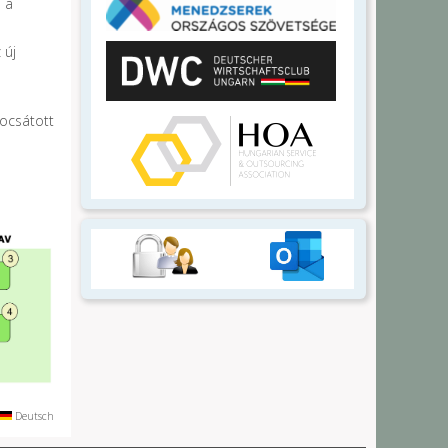
s a
 új
bocsátott
Deutsch