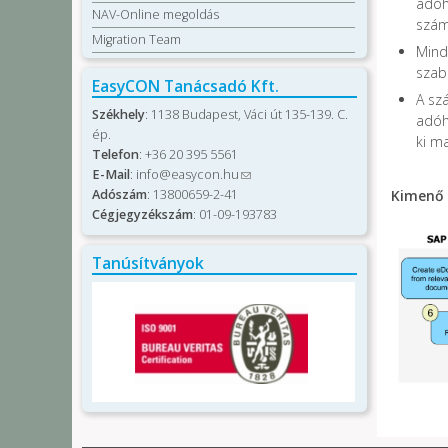
adóh
NAV-Online megoldás
szám
Migration Team
Minde
szabá
EasyCON Tanácsadó Kft.
A szá
Székhely
: 1138 Budapest, Váci út 135-139. C.
adóh
ép.
ki m
Telefon
: +36 20 395 5561
E-Mail
:
info@easycon.hu
(link sends e-mail)
Adószám
: 13800659-2-41
Kimenő 
Cégjegyzékszám
: 01-09-193783
Tanúsítványok