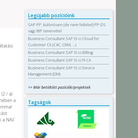
Legújabb pozícióink
SAP PP, különösen (de nem feltétel) PP-DS
vagy IBP ismerettel
Business Consultant SAP IS-U Cloud for
Customer CX (C4C, CRM, …)
ltatási
Business Consultant SAP IS-U Billing
Business Consultant SAP IS-U FI-CA
Business Consultant SAP IS-U Device
Management (DM)
>> Már betöltött pozíciók/projektek
(2 / a)
lmében a
Tagságok
rammal
tást
k a NAV