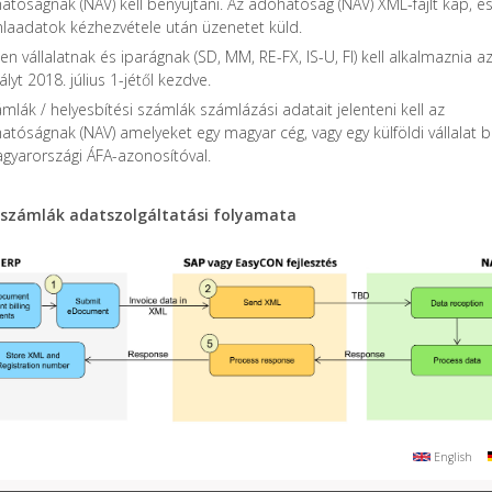
atóságnak (NAV) kell benyújtani. Az adóhatóság (NAV) XML-fájlt kap, é
laadatok kézhezvétele után üzenetet küld.
n vállalatnak és iparágnak (SD, MM, RE-FX, IS-U, FI) kell alkalmaznia az
lyt 2018. július 1-jétől kezdve.
mlák / helyesbítési számlák számlázási adatait jelenteni kell az
atóságnak (NAV) amelyeket egy magyar cég, vagy egy külföldi vállalat 
agyarországi ÁFA-azonosítóval.
számlák adatszolgáltatási folyamata
English