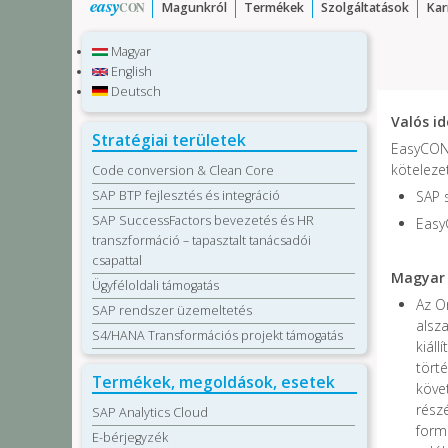
easy
CON
Magunkról
Termékek
Szolgáltatások
Kar
Magyar
English
Deutsch
Valós i
Stratégiai területek
EasyCON 
köteleze
Code conversion & Clean Core
SAP BTP fejlesztés és integráció
SAP 
SAP SuccessFactors bevezetés és HR
Easy
transzformáció – tapasztalt tanácsadói
csapattal
Magyar 
Ügyféloldali támogatás
Az O
SAP rendszer üzemeltetés
alsza
S4/HANA Transformációs projekt támogatás
kiál
tört
Termékek, megoldások, esetek
köve
rész
SAP Analytics Cloud
form
E-bérjegyzék